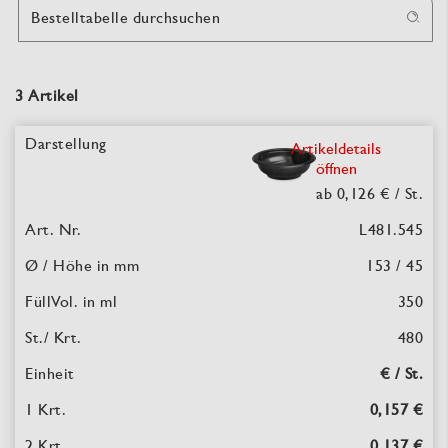
Bestelltabelle durchsuchen
3 Artikel
Artikeldetails
öffnen
ab 0,126 €
/ St.
L481.545
153 / 45
350
480
€ / St.
0,157 €
0,137 €