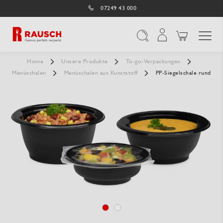
07249 43 000
Navigation umschal
Suche
Home
Unsere Produkte
To-go-Verpackungen
Menüschalen
Menüschalen aus Kunststoff
PP-Siegelschale rund