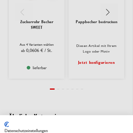
Zuckerrohr Becher
Pappbecher bedrucken
SWEET
Aus 4 Varianten wählen
Diesen Artikel mit Ihrem
0,0606 €
/ St.
ab
Logo oder Motiv
Jetzt konfigurieren
lieferbar
Ähnliche Kategorien
Coffee to-go
Datenschutzeinstellungen