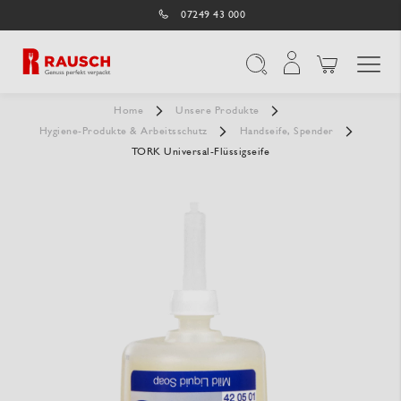
07249 43 000
Navigation umschal
Suche
Home
Unsere Produkte
Hygiene-Produkte & Arbeitsschutz
Handseife, Spender
TORK Universal-Flüssigseife