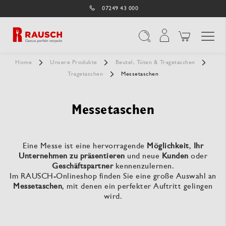
07249 43 000
Navigation umschal
Suche
Home
Unsere Produkte
Beutel, Tüten & Tragetaschen
Tragetaschen
Messetaschen
Messetaschen
Eine Messe ist eine hervorragende
Möglichkeit
,
Ihr
Unternehmen zu präsentieren
und neue
Kunden
oder
Geschäftspartner
kennenzulernen.
Im RAUSCH-Onlineshop finden Sie eine große Auswahl an
Messetaschen
, mit denen ein perfekter Auftritt gelingen
wird.