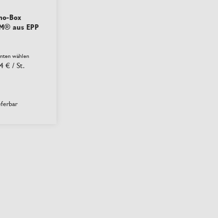
mo-Box
M® aus EPP
anten wählen
4 €
/ St.
eferbar