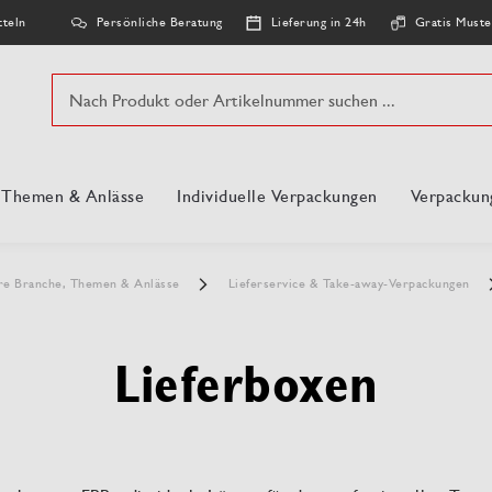
Persönliche Beratung
Lieferung in 24h
Gratis Muste
tteln
Suche
, Themen & Anlässe
Individuelle Verpackungen
Verpackun
re Branche, Themen & Anlässe
Lieferservice & Take-away-Verpackungen
Lieferboxen