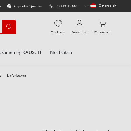
Store
Österreich
r
Geprüfte Qualität
07249 43 000
auswählen
Suche
Merkliste
Anmelden
Warenkorb
gslinien by RAUSCH
Neuheiten
Lieferboxen