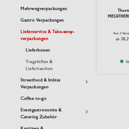
Mehrwegverpackungen
Ther
MECATHER
Gastro Verpackungen
Lieferservice & Take-away-
Aus 2 Vari
verpackungen
38,2
ab
Lieferboxen
Tragehilfen &
li
Liefertaschen
Streetfood & Imbiss
Verpackungen
Coffee to-go
Eventgastronomie &
Catering Zubehör
Kantinen &